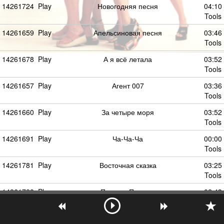
14261724
Play
Новогодняя песня
04:10
Tools
14261659
Play
Апельсиновая песня
03:46
Tools
14261678
Play
А я всё летала
03:52
Tools
14261657
Play
Агент 007
03:36
Tools
14261660
Play
За четыре моря
03:52
Tools
14261691
Play
Ча-Ча-Ча
00:00
Tools
14261781
Play
Восточная сказка
03:25
Tools
14261728
Play
Пальмы Парами
02:43
Tools
14261692
Play
Ау-Ау
03:35