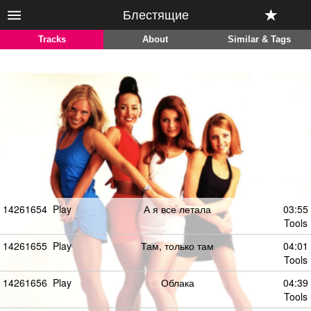
Блестящие
Tracks
About
Similar & Tags
14261654
Play
А я все летала
03:55
Tools
14261655
Play
Там, только там
04:01
Tools
14261656
Play
Облака
04:39
Tools