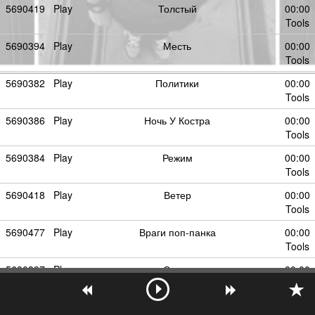
5690419
Play
Толстый
00:00
Tools
5690394
Play
Месть
00:00
Tools
5690382
Play
Политики
00:00
Tools
5690386
Play
Ночь У Костра
00:00
Tools
5690384
Play
Режим
00:00
Tools
5690418
Play
Ветер
00:00
Tools
5690477
Play
Враги поп-панка
00:00
Tools
5690397
Play
Слеза
00:00
Tools
5690412
Play
Прости Меня
00:00