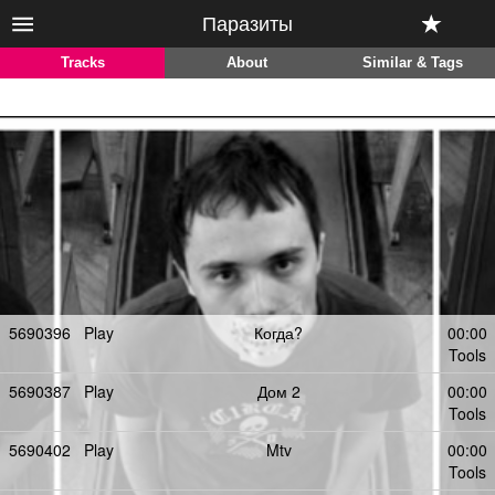
Паразиты
Tracks
About
Similar & Tags
5690396
Play
Когда?
00:00
Tools
5690387
Play
Дом 2
00:00
Tools
5690402
Play
Mtv
00:00
Tools