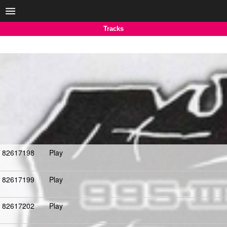
Tracks
82617198
Play
82617199
Play
82617202
Play