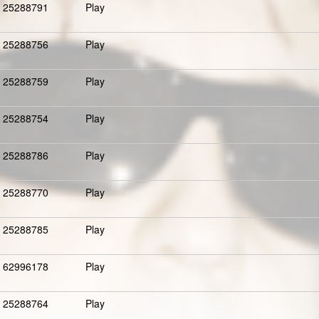
25288791
Play
25288756
Play
25288759
Play
25288754
Play
25288786
Play
25288770
Play
25288785
Play
62996178
Play
25288764
Play