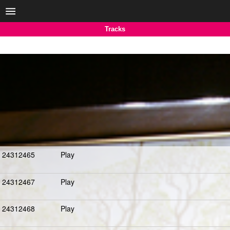
Tracks
24312465
Play
24312467
Play
24312468
Play