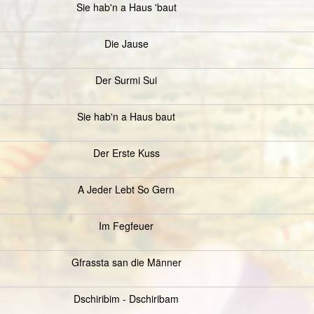
Sie hab'n a Haus 'baut
Die Jause
Der Surmi Sui
Sie hab'n a Haus baut
Der Erste Kuss
A Jeder Lebt So Gern
Im Fegfeuer
Gfrassta san die Männer
Dschiribim - Dschiribam