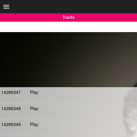
Tracks
14286347
Play
14286348
Play
14286349
Play