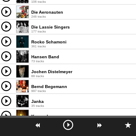
106 tracks
Die Aeronauten
246 tracks
Die Lassie Singers
177 tracks
Rocko Schamoni
361 tracks
Hansen Band
73 tracks
Jochen Distelmeyer
88 tracks
Bernd Begemann
997 tracks
Janka
35 tracks
Karamel
159 tracks
Die Regierung
134 tracks