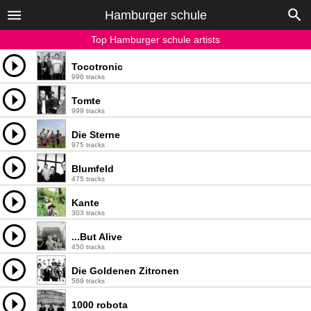
Hamburger schule
Top Hamburger schule artists
Tocotronic
996 tracks
Tomte
999 tracks
Die Sterne
975 tracks
Blumfeld
475 tracks
Kante
303 tracks
...But Alive
450 tracks
Die Goldenen Zitronen
569 tracks
1000 robota