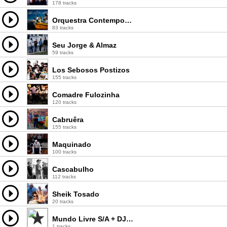
178 tracks
Orquestra Contemporânea de Olinda
83 tracks
Seu Jorge & Almaz
59 tracks
Los Sebosos Postizos
155 tracks
Comadre Fulozinha
120 tracks
Cabruêra
155 tracks
Maquinado
100 tracks
Cascabulho
112 tracks
Sheik Tosado
20 tracks
Mundo Livre S/A + DJ Bruno Pedrosa
1 tracks