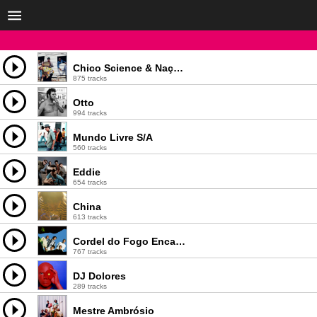
Chico Science & Nação Zumbi
875 tracks
Otto
994 tracks
Mundo Livre S/A
560 tracks
Eddie
654 tracks
China
613 tracks
Cordel do Fogo Encantado
767 tracks
DJ Dolores
289 tracks
Mestre Ambrósio