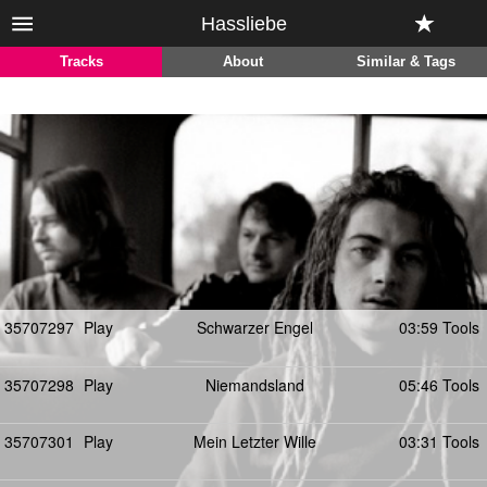
Hassliebe
Tracks
About
Similar & Tags
35707297
Play
Schwarzer Engel
03:59 Tools
35707298
Play
Niemandsland
05:46 Tools
35707301
Play
Mein Letzter Wille
03:31 Tools