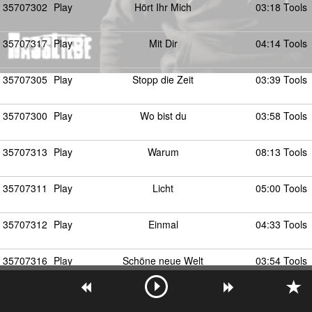
35707302
Play
Hört Ihr Mich
03:18 Tools
35707317
Play
Mit Dir
04:14 Tools
35707305
Play
Stopp die Zeit
03:39 Tools
35707300
Play
Wo bist du
03:58 Tools
35707313
Play
Warum
08:13 Tools
35707311
Play
Licht
05:00 Tools
35707312
Play
Einmal
04:33 Tools
35707316
Play
Schöne neue Welt
03:54 Tools
35707299
Play
Sklave der Neuzeit
05:47 Tools