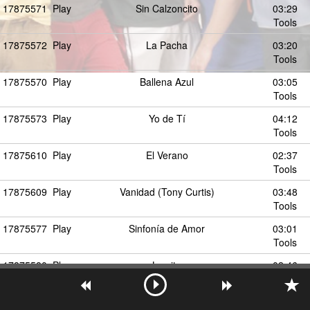
17875571
Play
Sin Calzoncito
03:29
Tools
17875572
Play
La Pacha
03:20
Tools
17875570
Play
Ballena Azul
03:05
Tools
17875573
Play
Yo de Tí
04:12
Tools
17875610
Play
El Verano
02:37
Tools
17875609
Play
Vanidad (Tony Curtis)
03:48
Tools
17875577
Play
Sinfonía de Amor
03:01
Tools
17875580
Play
La cita
02:46
Tools
17875578
Play
Mama No Te Robes Mi Yamaha
02:18