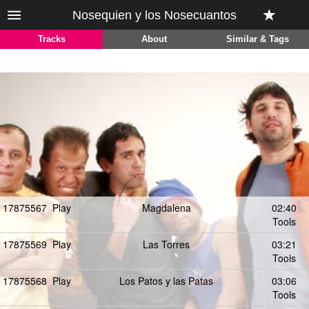
Nosequien y los Nosecuantos
Tracks
About
Similar & Tags
17875567
Play
Magdalena
02:40
Tools
17875569
Play
Las Torres
03:21
Tools
17875568
Play
Los Patos y las Patas
03:06
Tools